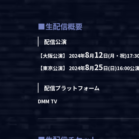
■生配信概要
配信公演
8
12
【大阪公演】 2024年
月
日(月・祝)17:3
8
25
【東京公演】 2024年
月
日(日)16:00公
配信プラットフォーム
DMM TV