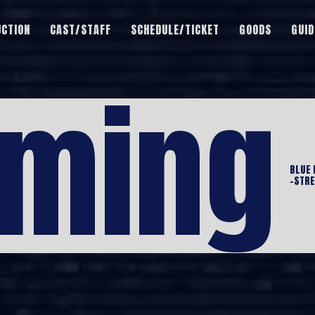
UCTION
CAST/STAFF
SCHEDULE/TICKET
GOODS
GUID
aming
BLUE 
-STR