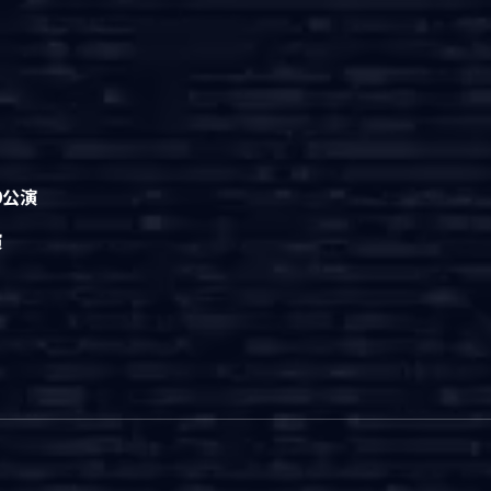
0公演
演