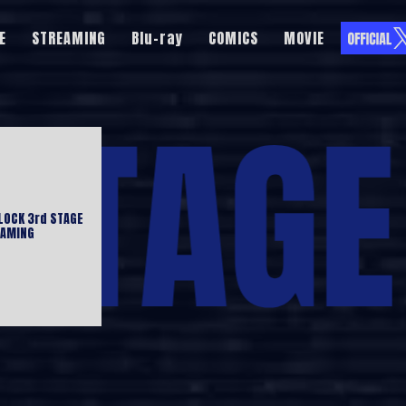
E
STREAMING
Blu-ray
COMICS
MOVIE
LOCK 3rd STAGE
EAMING