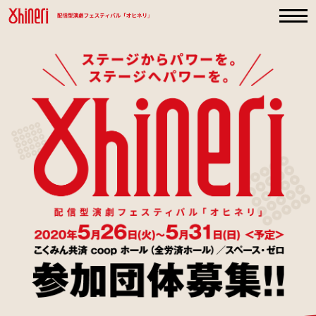
TOP
トップ
About Ohineri
TOP
「オヒネリ」とは
トップ
SCHEDULE
About Ohineri
配信日程
「オヒネリ」とは
GUIDE
SCHEDULE
注意事項
配信日程
ENTRY
GUIDE
参加申し込み
注意事項
ENTRY