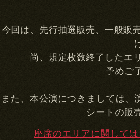
整理券の配布開始時刻は、各ス
ご案内いたしますので、詳
尚、劇場様や一般の方のご
長時間の滞留は、固くお断
今回は、先行抽選販売、一般販
皆様のご協力をお願いいた
お花の受け入れについ
大変恐縮ではございますが
尚、規定枚数終了したエ
花の受け入れを遠慮させて
※劇場規定により、ロビー
予めご
なことにより、楽屋花を置
皆様のご理解とご協力をお
また、本公演につきましては、
出待ち入待ちについて
劇場並びに近隣の方へのご
シートの販
ます。
当日券販売について
座席のエリアに関しては
全ステージ、当日券のご用