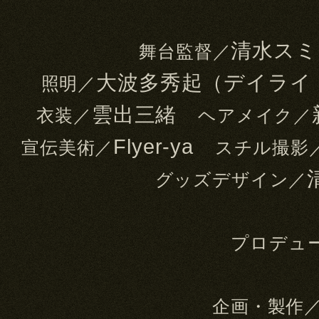
清水ス
舞台監督／
大波多秀起（デイラ
照明／
雲出三緒
衣装／
ヘアメイク／
Flyer-ya
宣伝美術／
スチル撮影
グッズデザイン／
プロデュ
企画・製作