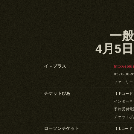
販売方法については、4月下旬
案内いたします。
一
4月5日
イ－プラス
http://eplu
0570-0
ファミリー
チケットぴあ
【 Pコード：
インターネ
予約受付電話
チケットぴ
ローソンチケット
【 Lコード：