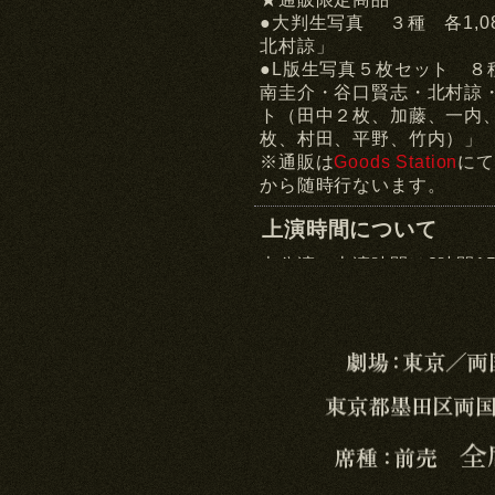
●大判生写真 ３種 各1,
北村諒」
●L版生写真５枚セット ８
南圭介・谷口賢志・北村諒
ト（田中２枚、加藤、一内
枚、村田、平野、竹内）」
※通販は
Goods Station
にて
から随時行ないます。
上演時間について
本公演の上演時間は3時間1
ます。
当日券について
千秋楽も含め、全ステージ
各ステージ開演の2時間前
理券を配布します。尚、お
きます。規定枚数終了後は
了承ください。