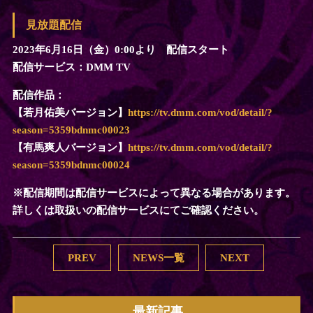
INTERVIEW
見放題配信
2023年6月16日（金）0:00より 配信スタート
配信サービス：DMM TV
配信作品：
【若月佑美バージョン】
https://tv.dmm.com/vod/detail/?
season=5359bdnmc00023
【有馬爽人バージョン】
https://tv.dmm.com/vod/detail/?
season=5359bdnmc00024
※配信期間は配信サービスによって異なる場合があります。
詳しくは取扱いの配信サービスにてご確認ください。
PREV
NEWS一覧
NEXT
最新記事