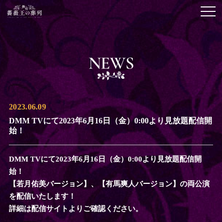
TOP
NEWS
STORY
CAST／STAFF
SCHEDULE／TICKET
2023.06.09
DMM TVにて2023年6月16日（金）0:00より見放題配信開
MOVIE
始！
STREAM
DMM TVにて2023年6月16日（金）0:00より見放題配信開
Blu-ray
始！
【若月佑美バージョン】、【有馬爽人バージョン】の両公演
GOODS
を配信いたします！
詳細は配信サイトよりご確認ください。
GUIDE