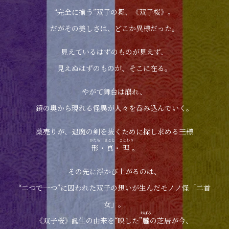
“完全に揃う”双子の舞、《双子桜》。
だがその美しさは、どこか異様だった。
見えているはずのものが見えず、
見えぬはずのものが、そこに在る。
やがて舞台は崩れ、
鏡の奥から現れる怪異が人々を呑み込んでいく。
薬売りが、退魔の剣を抜くために探し求める――三様
かたち
まこと
ことわり
形
・
真
・
理
。
その先に浮かび上がるのは、
“二つで一つ”に囚われた双子の想いが生んだモノノ怪「二首
女」。
おぼろ
《双子桜》誕生の由来を“映した”
朧
の芝居が今、