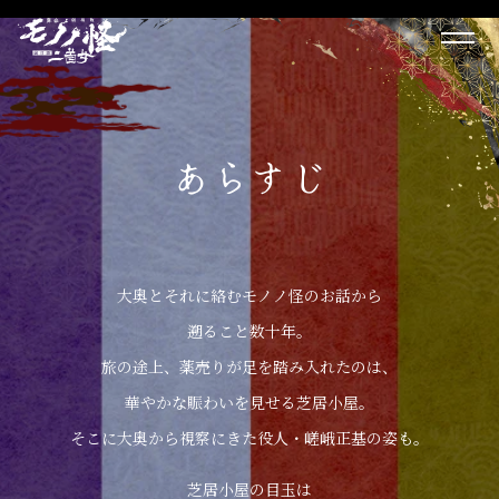
あらすじ
大奥とそれに絡むモノノ怪のお話から
遡ること数十年。
旅の途上、薬売りが足を踏み入れたのは、
華やかな賑わいを見せる芝居小屋。
そこに大奥から視察にきた役人・嵯峨正基の姿も。
芝居小屋の目玉は