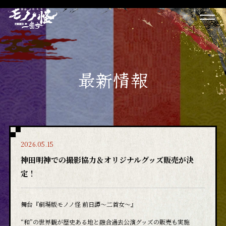
最新情報
2026.05.15
神田明神での撮影協力＆オリジナルグッズ販売が決
定！
舞台『劇場版モノノ怪 前日譚～二首女～』
“和”の世界観が歴史ある地と融合――過去公演グッズの販売も実施