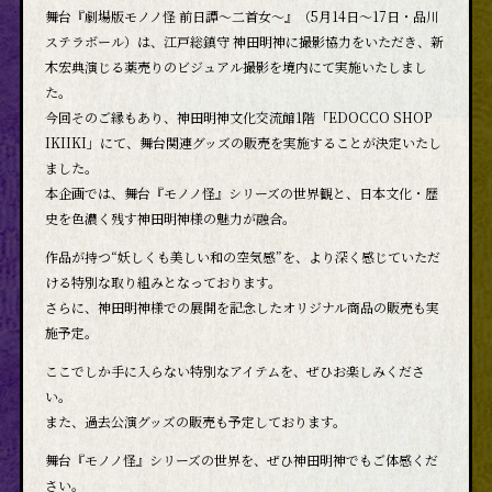
舞台『劇場版モノノ怪 前日譚～二首女～』（5月14日～17日・品川
ステラボール）は、江戸総鎮守 神田明神に撮影協力をいただき、新
木宏典演じる薬売りのビジュアル撮影を境内にて実施いたしまし
た。
今回そのご縁もあり、神田明神文化交流館1階「EDOCCO SHOP
IKIIKI」にて、舞台関連グッズの販売を実施することが決定いたし
ました。
本企画では、舞台『モノノ怪』シリーズの世界観と、日本文化・歴
史を色濃く残す神田明神様の魅力が融合。
作品が持つ“妖しくも美しい和の空気感”を、より深く感じていただ
ける特別な取り組みとなっております。
さらに、神田明神様での展開を記念したオリジナル商品の販売も実
施予定。
ここでしか手に入らない特別なアイテムを、ぜひお楽しみくださ
い。
また、過去公演グッズの販売も予定しております。
舞台『モノノ怪』シリーズの世界を、ぜひ神田明神でもご体感くだ
さい。