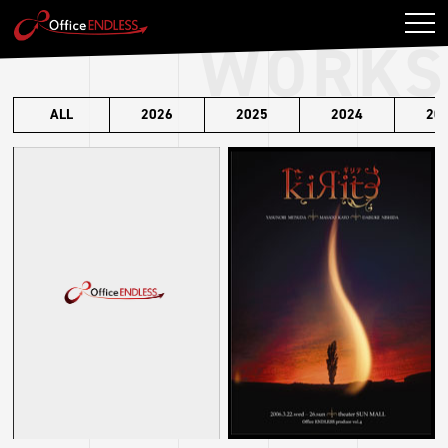
WORKS
ALL
2026
2025
2024
20