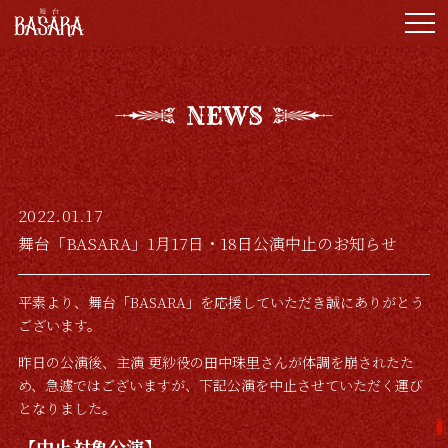
Top
News
NEWS
Introduction
Cast/Staff
Tickets/Schedule
2022.01.17
舞台「BASARA」1月17日・18日公演中止のお知らせ
Goods
平素より、舞台「BASARA」を応援していただき誠にありがとう
Guide
ございます。
昨日の公演後、主演 更紗役の田中珠里さんが体調を崩されたた
め、急遽ではございます
が、下記公演を中止させていただく運び
となりました。
【中止対象公演】