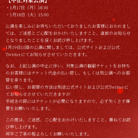
・1月17日（月）18:30
・1月18日（火）15:00
公演を楽しみにお待ちいただいておりましたお客様におかれまし
ては、ご迷惑とご心配をおかけいたしますこと、直前のお知らせ
となりましたことを深くお詫び申し上げます。
1月19日以降の公演に関しましては、公式サイトおよび公式
Twitterにてお知らせさせていただきます。
なお、上記公演の中止に伴い、対象公演の観劇チケットをお持ち
のお客様にはチケット代金の払い戻し、もしくは別公演へのお振
替を承ります。
払い戻し、お振替の方法は別途公式サイトおよび公式Twitterに
てお知らせさせていただきますが
手続きの際にはチケットが必要になりますので、必ず失くさず保
管をお願いいたします。
この度は、ご迷惑、ご心配をおかけいたしますこと、重ねてお詫
び申し上げます。
何卒ご了承の程よろしくお願いいたします。