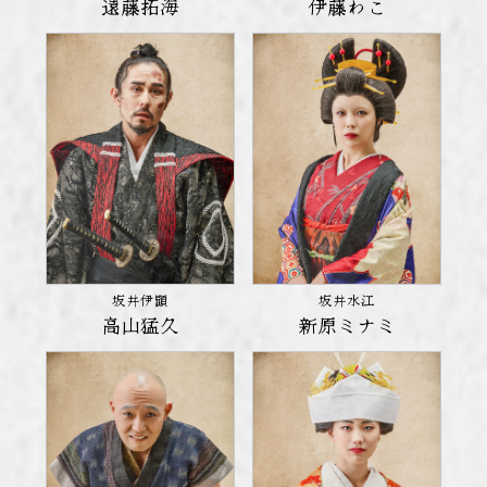
遠藤拓海
伊藤わこ
坂井水江
坂井伊顕
新原ミナミ
高山猛久