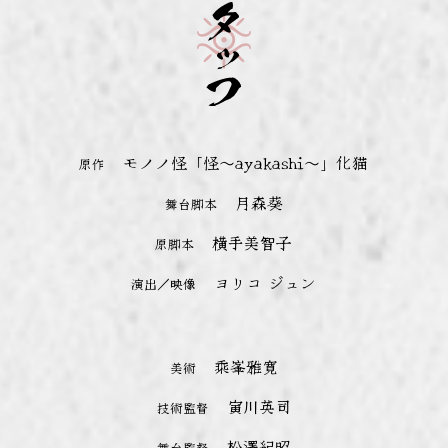
モノノ怪「怪～ayakashi～」化猫
原作
月森葵
舞台脚本
横手美智子
原脚本
ヨリコ ジュン
演出／映像
乘峯雅寛
美術
寅川英司
技術監督
松澤紀昭
舞台監督