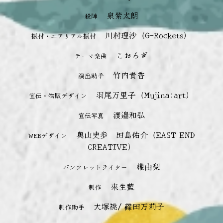
泉紫太朗
殺陣
川村理沙（G-Rockets）
振付・エアリアル振付
こおろぎ
テーマ楽曲
竹内貴香
演出助手
羽尾万里子（Mujina:art）
宣伝・物販デザイン
渡邉和弘
宣伝写真
奥山史歩 田島佑介（EAST END
WEBデザイン
CREATIVE）
權由梨
パンフレットライター
來生藍
制作
大塚桃/ 篠田万莉子
制作助手