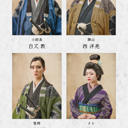
小田島
勝山
白又 敦
西 洋亮
笹岡
さと