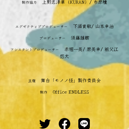
上野志津華（KURAN）/ 市原瞳
制作協力
下浦貴敬/ 山本幸治
エグゼクティブプロデューサー
須藤雄樹
プロデューサー
赤堀一美/ 原美幸/ 祖父江
アシスタントプロデューサー
悠大
舞台「モノノ怪」製作委員会
主催
Office ENDLESS
制作