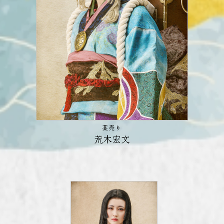
薬売り
荒木宏文