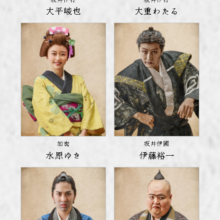
大平峻也
大重わたる
坂井伊國
加世
伊藤裕一
水原ゆき