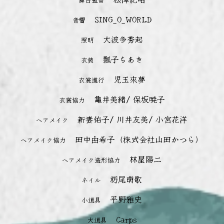
SING_O_WORLD
音響
大波多秀起
照明
瓢子ちあき
衣装
児玉來夢
衣裳進行
亀井美緒/ 保坂暁子
衣裳協力
新妻佑子/ 川井友美/ 小宮花洋
ヘアメイク
田中由希子（株式会社山田かつら）
ヘアメイク協力
林屋陽二
ヘアメイク造形協力
杤尾萌歌
ネイル
平野雅史
小道具
Carps
大道具