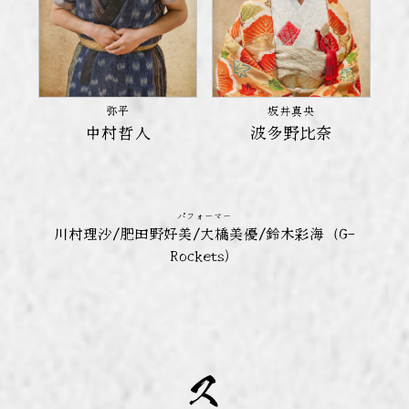
弥平
坂井真央
中村哲人
波多野比奈
パフォーマー
川村理沙/肥田野好美/大橋美優/鈴木彩海（G-
Rockets）