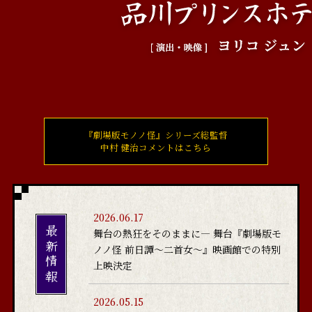
『劇場版モノノ怪』シリーズ総監督
中村 健治
コメントはこちら
2026.06.17
最新情報
舞台の熱狂をそのままに― 舞台『劇場版モ
ノノ怪 前日譚～二首女～』映画館での特別
上映決定
2026.05.15